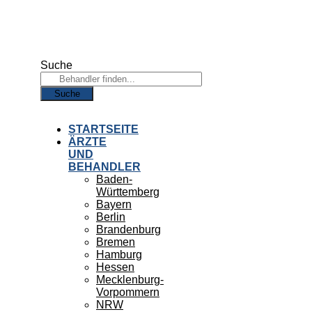
Zum
Inhalt
springen
Suche
Suche
STARTSEITE
ÄRZTE
UND
BEHANDLER
Baden-
Württemberg
Bayern
Berlin
Brandenburg
Bremen
Hamburg
Hessen
Mecklenburg-
Vorpommern
NRW