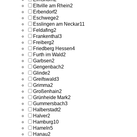
Eltville am Rhein
2
Erbendorf
2
Eschwege
2
Esslingen am Neckar
11
Feldafing
2
Frankenthal
3
Freiberg
2
Friedberg Hessen
4
Furth im Wald
2
Garbsen
2
Gengenbach
2
Glinde
2
Greifswald
3
Grimma
2
Großenhain
2
Grünheide Mark
2
Gummersbach
3
Halberstadt
2
Halver
2
Hamburg
10
Hameln
5
Hanau
2