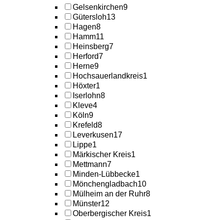
Gelsenkirchen
9
Gütersloh
13
Hagen
8
Hamm
11
Heinsberg
7
Herford
7
Herne
9
Hochsauerlandkreis
1
Höxter
1
Iserlohn
8
Kleve
4
Köln
9
Krefeld
8
Leverkusen
17
Lippe
1
Märkischer Kreis
1
Mettmann
7
Minden-Lübbecke
1
Mönchengladbach
10
Mülheim an der Ruhr
8
Münster
12
Oberbergischer Kreis
1