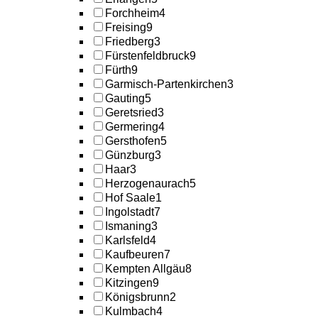
Forchheim
4
Freising
9
Friedberg
3
Fürstenfeldbruck
9
Fürth
9
Garmisch-Partenkirchen
3
Gauting
5
Geretsried
3
Germering
4
Gersthofen
5
Günzburg
3
Haar
3
Herzogenaurach
5
Hof Saale
1
Ingolstadt
7
Ismaning
3
Karlsfeld
4
Kaufbeuren
7
Kempten Allgäu
8
Kitzingen
9
Königsbrunn
2
Kulmbach
4