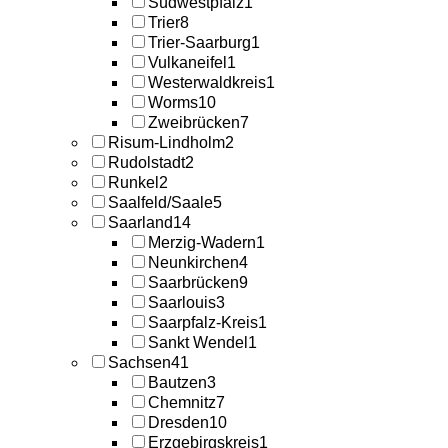
Südwestpfalz
1
Trier
8
Trier-Saarburg
1
Vulkaneifel
1
Westerwaldkreis
1
Worms
10
Zweibrücken
7
Risum-Lindholm
2
Rudolstadt
2
Runkel
2
Saalfeld/Saale
5
Saarland
14
Merzig-Wadern
1
Neunkirchen
4
Saarbrücken
9
Saarlouis
3
Saarpfalz-Kreis
1
Sankt Wendel
1
Sachsen
41
Bautzen
3
Chemnitz
7
Dresden
10
Erzgebirgskreis
1