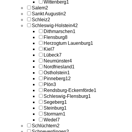
Wittenberg
1
Salem
2
Sankt Augustin
2
Schleiz
2
Schleswig-Holstein
42
Dithmarschen
1
Flensburg
8
Herzogtum Lauenburg
1
Kiel
7
Lübeck
7
Neumünster
4
Nordfriesland
1
Ostholstein
1
Pinneberg
12
Plön
3
Rendsburg-Eckernförde
1
Schleswig-Flensburg
1
Segeberg
1
Steinburg
1
Stormarn
1
Wedel
7
Schlüchtern
2
Schneverdingen
2