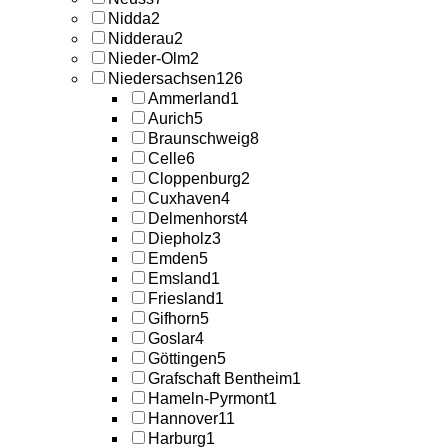
Nidda
2
Nidderau
2
Nieder-Olm
2
Niedersachsen
126
Ammerland
1
Aurich
5
Braunschweig
8
Celle
6
Cloppenburg
2
Cuxhaven
4
Delmenhorst
4
Diepholz
3
Emden
5
Emsland
1
Friesland
1
Gifhorn
5
Goslar
4
Göttingen
5
Grafschaft Bentheim
1
Hameln-Pyrmont
1
Hannover
11
Harburg
1