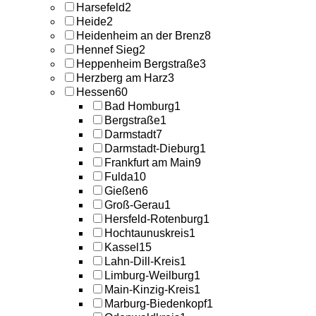
Harsefeld
2
Heide
2
Heidenheim an der Brenz
8
Hennef Sieg
2
Heppenheim Bergstraße
3
Herzberg am Harz
3
Hessen
60
Bad Homburg
1
Bergstraße
1
Darmstadt
7
Darmstadt-Dieburg
1
Frankfurt am Main
9
Fulda
10
Gießen
6
Groß-Gerau
1
Hersfeld-Rotenburg
1
Hochtaunuskreis
1
Kassel
15
Lahn-Dill-Kreis
1
Limburg-Weilburg
1
Main-Kinzig-Kreis
1
Marburg-Biedenkopf
1