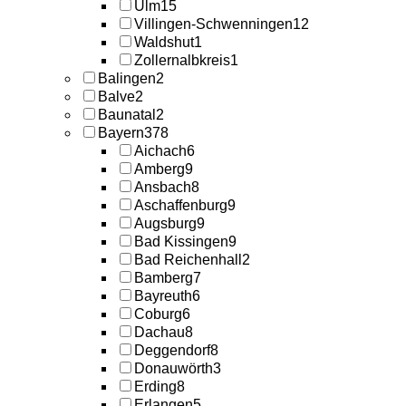
Ulm
15
Villingen-Schwenningen
12
Waldshut
1
Zollernalbkreis
1
Balingen
2
Balve
2
Baunatal
2
Bayern
378
Aichach
6
Amberg
9
Ansbach
8
Aschaffenburg
9
Augsburg
9
Bad Kissingen
9
Bad Reichenhall
2
Bamberg
7
Bayreuth
6
Coburg
6
Dachau
8
Deggendorf
8
Donauwörth
3
Erding
8
Erlangen
5