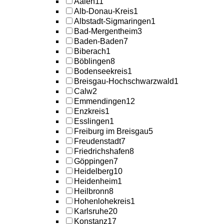
Aalen
11
Alb-Donau-Kreis
1
Albstadt-Sigmaringen
1
Bad-Mergentheim
3
Baden-Baden
7
Biberach
1
Böblingen
8
Bodenseekreis
1
Breisgau-Hochschwarzwald
1
Calw
2
Emmendingen
12
Enzkreis
1
Esslingen
1
Freiburg im Breisgau
5
Freudenstadt
7
Friedrichshafen
8
Göppingen
7
Heidelberg
10
Heidenheim
1
Heilbronn
8
Hohenlohekreis
1
Karlsruhe
20
Konstanz
17