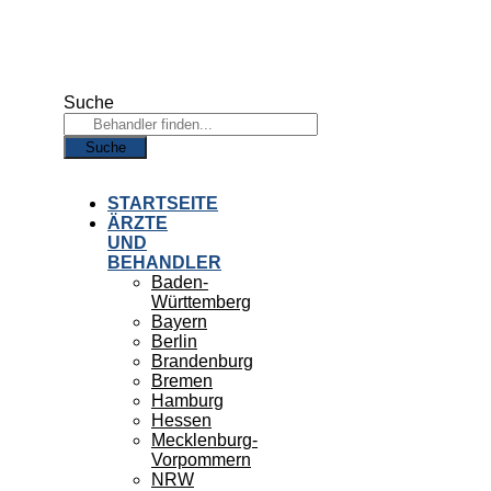
Zum
Inhalt
springen
Suche
Suche
STARTSEITE
ÄRZTE
UND
BEHANDLER
Baden-
Württemberg
Bayern
Berlin
Brandenburg
Bremen
Hamburg
Hessen
Mecklenburg-
Vorpommern
NRW