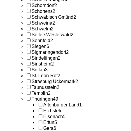
Schorndorf
2
Schortens
2
Schwäbisch Gmünd
2
Schweina
2
Schwelm
2
SeltersWesterwald
2
Sennfeld
2
Siegen
6
Sigmaringendorf
2
Sindelfingen
2
Sinsheim
2
Soltau
3
St. Leon-Rot
2
Strasburg Uckermark
2
Taunusstein
2
Templin
2
Thüringen
49
Altenburger Land
1
Eichsfeld
1
Eisenach
5
Erfurt
5
Gera
6