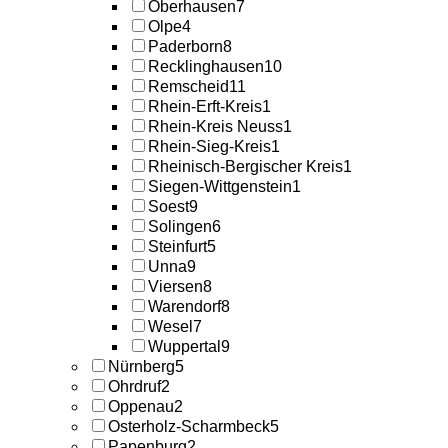
Oberhausen
7
Olpe
4
Paderborn
8
Recklinghausen
10
Remscheid
11
Rhein-Erft-Kreis
1
Rhein-Kreis Neuss
1
Rhein-Sieg-Kreis
1
Rheinisch-Bergischer Kreis
1
Siegen-Wittgenstein
1
Soest
9
Solingen
6
Steinfurt
5
Unna
9
Viersen
8
Warendorf
8
Wesel
7
Wuppertal
9
Nürnberg
5
Ohrdruf
2
Oppenau
2
Osterholz-Scharmbeck
5
Papenburg
2