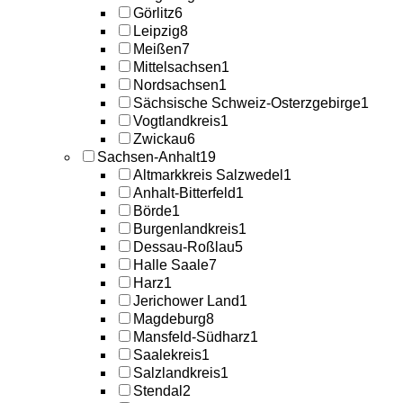
Görlitz
6
Leipzig
8
Meißen
7
Mittelsachsen
1
Nordsachsen
1
Sächsische Schweiz-Osterzgebirge
1
Vogtlandkreis
1
Zwickau
6
Sachsen-Anhalt
19
Altmarkkreis Salzwedel
1
Anhalt-Bitterfeld
1
Börde
1
Burgenlandkreis
1
Dessau-Roßlau
5
Halle Saale
7
Harz
1
Jerichower Land
1
Magdeburg
8
Mansfeld-Südharz
1
Saalekreis
1
Salzlandkreis
1
Stendal
2