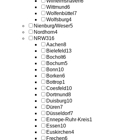
Wilhelmshaven
6
Wittmund
6
Wolfenbüttel
7
Wolfsburg
4
Nienburg/Weser
5
Nordhorn
4
NRW
316
Aachen
8
Bielefeld
13
Bocholt
6
Bochum
5
Bonn
10
Borken
6
Bottrop
1
Coesfeld
10
Dortmund
8
Duisburg
10
Düren
7
Düsseldorf
7
Ennepe-Ruhr-Kreis
1
Essen
10
Euskirchen
4
Frechen
6