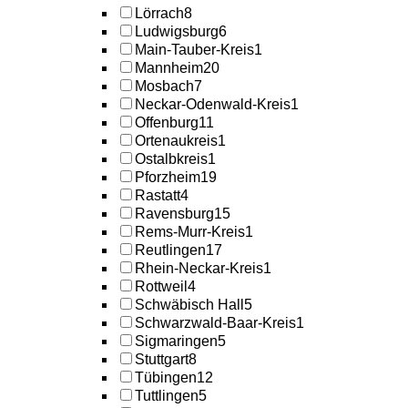
Lörrach
8
Ludwigsburg
6
Main-Tauber-Kreis
1
Mannheim
20
Mosbach
7
Neckar-Odenwald-Kreis
1
Offenburg
11
Ortenaukreis
1
Ostalbkreis
1
Pforzheim
19
Rastatt
4
Ravensburg
15
Rems-Murr-Kreis
1
Reutlingen
17
Rhein-Neckar-Kreis
1
Rottweil
4
Schwäbisch Hall
5
Schwarzwald-Baar-Kreis
1
Sigmaringen
5
Stuttgart
8
Tübingen
12
Tuttlingen
5