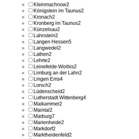
Kleinmachnow
2
Königstein im Taunus
2
Kronach
2
Kronberg im Taunus
2
Künzelsau
2
Lahnstein
2
Langen Hessen
5
Langwedel
2
Lathen
2
Lehrte
2
Leinefelde-Worbis
2
Limburg an der Lahn
2
Lingen Ems
4
Lorsch
2
Lüdenscheid
2
Lutherstadt Wittenberg
4
Maikammer
2
Maintal
2
Marburg
7
Marienheide
2
Markdorf
2
Marktheidenfeld
2