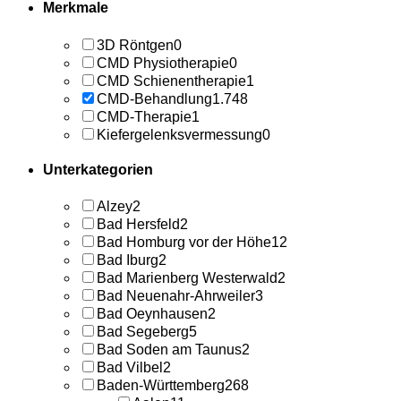
Merkmale
3D Röntgen
0
CMD Physiotherapie
0
CMD Schienentherapie
1
CMD-Behandlung
1.748
CMD-Therapie
1
Kiefergelenksvermessung
0
Unterkategorien
Alzey
2
Bad Hersfeld
2
Bad Homburg vor der Höhe
12
Bad Iburg
2
Bad Marienberg Westerwald
2
Bad Neuenahr-Ahrweiler
3
Bad Oeynhausen
2
Bad Segeberg
5
Bad Soden am Taunus
2
Bad Vilbel
2
Baden-Württemberg
268