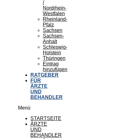
/
Nordrhein-
Westfalen
Rheinland-
Pfalz
Sachsen
Sachsen-
Anhalt
Schleswig-
Holstein
Thüringen
Eintrag
hinzufügen
RATGEBER
FÜR
ÄRZTE
UND
BEHANDLER
Menü
STARTSEITE
ÄRZTE
UND
BEHANDLER