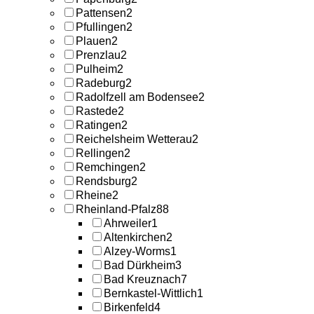
Pattensen
2
Pfullingen
2
Plauen
2
Prenzlau
2
Pulheim
2
Radeburg
2
Radolfzell am Bodensee
2
Rastede
2
Ratingen
2
Reichelsheim Wetterau
2
Rellingen
2
Remchingen
2
Rendsburg
2
Rheine
2
Rheinland-Pfalz
88
Ahrweiler
1
Altenkirchen
2
Alzey-Worms
1
Bad Dürkheim
3
Bad Kreuznach
7
Bernkastel-Wittlich
1
Birkenfeld
4