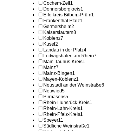
Cochem-Zell
1
Donnersbergkreis
1
Eifelkreis Bitburg-Prüm
1
Frankenthal Pfalz
1
Germersheim
2
Kaiserslautern
8
Koblenz
7
Kusel
2
Landau in der Pfalz
4
Ludwigshafen am Rhein
7
Main-Taunus-Kreis
1
Mainz
7
Mainz-Bingen
1
Mayen-Koblenz
1
Neustadt an der Weinstraße
6
Neuwied
5
Pirmasens
5
Rhein-Hunsrück-Kreis
1
Rhein-Lahn-Kreis
1
Rhein-Pfalz-Kreis
1
Speyer
11
Südliche Weinstraße
1