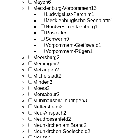
Mayen
6
Mecklenburg-Vorpommern
13
Ludwigslust-Parchim
1
Mecklenburgische Seenplatte
1
Nordwestmecklenburg
1
Rostock
5
Schwerin
9
Vorpommern-Greifswald
1
Vorpommern-Rügen
1
Meersburg
2
Meiningen
2
Metzingen
2
Michelstadt
2
Minden
2
Moers
2
Montabaur
2
Mühlhausen/Thüringen
3
Nettersheim
2
Neu-Anspach
2
Neudrossenfeld
2
Neunkirchen am Brand
2
Neunkirchen-Seelscheid
2
Neuss
7