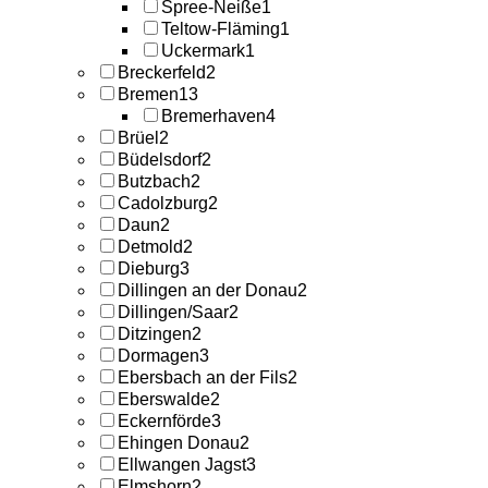
Spree-Neiße
1
Teltow-Fläming
1
Uckermark
1
Breckerfeld
2
Bremen
13
Bremerhaven
4
Brüel
2
Büdelsdorf
2
Butzbach
2
Cadolzburg
2
Daun
2
Detmold
2
Dieburg
3
Dillingen an der Donau
2
Dillingen/Saar
2
Ditzingen
2
Dormagen
3
Ebersbach an der Fils
2
Eberswalde
2
Eckernförde
3
Ehingen Donau
2
Ellwangen Jagst
3
Elmshorn
2