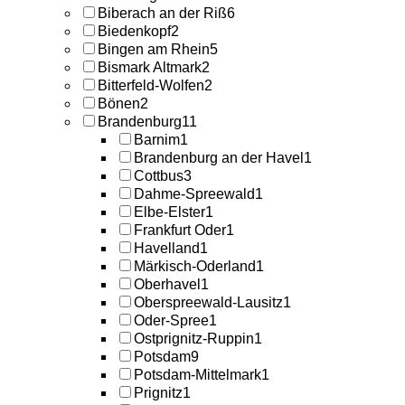
Biberach an der Riß
6
Biedenkopf
2
Bingen am Rhein
5
Bismark Altmark
2
Bitterfeld-Wolfen
2
Bönen
2
Brandenburg
11
Barnim
1
Brandenburg an der Havel
1
Cottbus
3
Dahme-Spreewald
1
Elbe-Elster
1
Frankfurt Oder
1
Havelland
1
Märkisch-Oderland
1
Oberhavel
1
Oberspreewald-Lausitz
1
Oder-Spree
1
Ostprignitz-Ruppin
1
Potsdam
9
Potsdam-Mittelmark
1
Prignitz
1