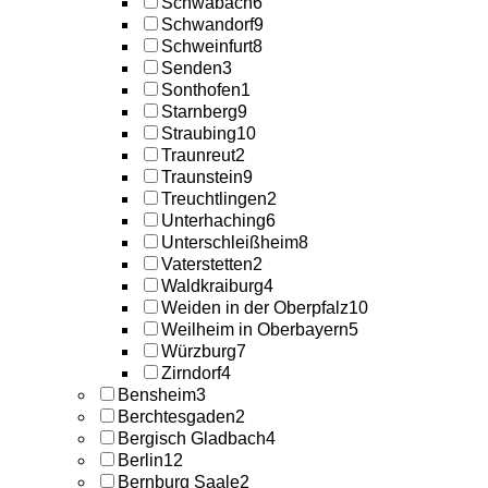
Schwabach
6
Schwandorf
9
Schweinfurt
8
Senden
3
Sonthofen
1
Starnberg
9
Straubing
10
Traunreut
2
Traunstein
9
Treuchtlingen
2
Unterhaching
6
Unterschleißheim
8
Vaterstetten
2
Waldkraiburg
4
Weiden in der Oberpfalz
10
Weilheim in Oberbayern
5
Würzburg
7
Zirndorf
4
Bensheim
3
Berchtesgaden
2
Bergisch Gladbach
4
Berlin
12
Bernburg Saale
2