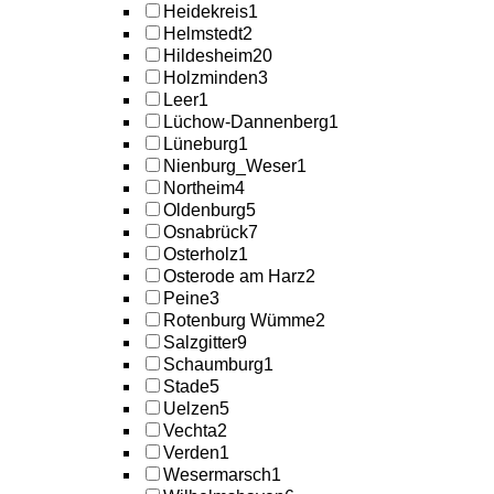
Heidekreis
1
Helmstedt
2
Hildesheim
20
Holzminden
3
Leer
1
Lüchow-Dannenberg
1
Lüneburg
1
Nienburg_Weser
1
Northeim
4
Oldenburg
5
Osnabrück
7
Osterholz
1
Osterode am Harz
2
Peine
3
Rotenburg Wümme
2
Salzgitter
9
Schaumburg
1
Stade
5
Uelzen
5
Vechta
2
Verden
1
Wesermarsch
1