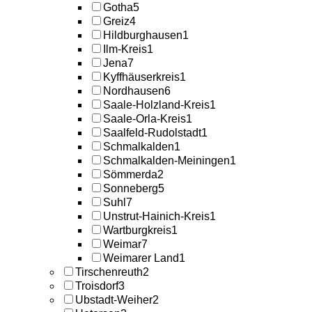
Gotha
5
Greiz
4
Hildburghausen
1
Ilm-Kreis
1
Jena
7
Kyffhäuserkreis
1
Nordhausen
6
Saale-Holzland-Kreis
1
Saale-Orla-Kreis
1
Saalfeld-Rudolstadt
1
Schmalkalden
1
Schmalkalden-Meiningen
1
Sömmerda
2
Sonneberg
5
Suhl
7
Unstrut-Hainich-Kreis
1
Wartburgkreis
1
Weimar
7
Weimarer Land
1
Tirschenreuth
2
Troisdorf
3
Ubstadt-Weiher
2