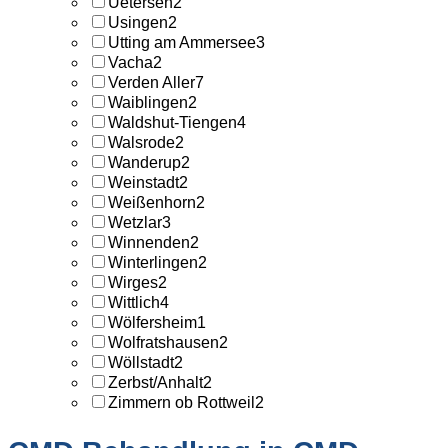
Uetersen
2
Usingen
2
Utting am Ammersee
3
Vacha
2
Verden Aller
7
Waiblingen
2
Waldshut-Tiengen
4
Walsrode
2
Wanderup
2
Weinstadt
2
Weißenhorn
2
Wetzlar
3
Winnenden
2
Winterlingen
2
Wirges
2
Wittlich
4
Wölfersheim
1
Wolfratshausen
2
Wöllstadt
2
Zerbst/Anhalt
2
Zimmern ob Rottweil
2