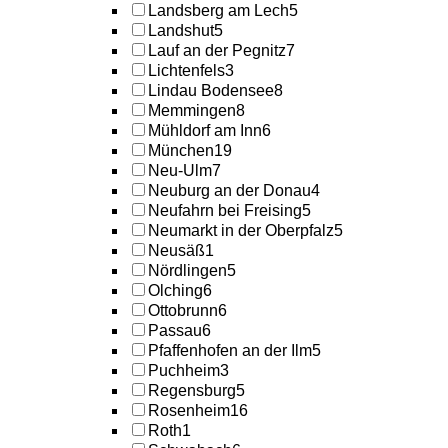
Landsberg am Lech
5
Landshut
5
Lauf an der Pegnitz
7
Lichtenfels
3
Lindau Bodensee
8
Memmingen
8
Mühldorf am Inn
6
München
19
Neu-Ulm
7
Neuburg an der Donau
4
Neufahrn bei Freising
5
Neumarkt in der Oberpfalz
5
Neusäß
1
Nördlingen
5
Olching
6
Ottobrunn
6
Passau
6
Pfaffenhofen an der Ilm
5
Puchheim
3
Regensburg
5
Rosenheim
16
Roth
1