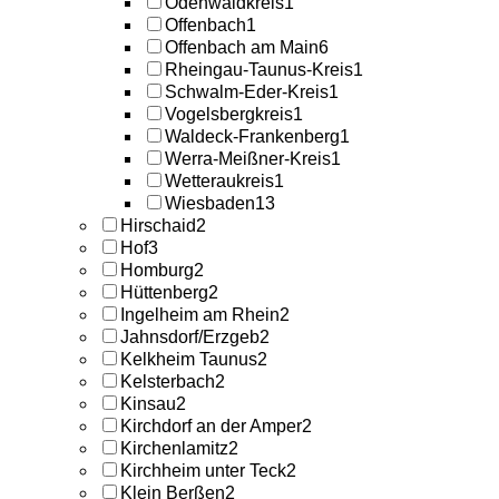
Odenwaldkreis
1
Offenbach
1
Offenbach am Main
6
Rheingau-Taunus-Kreis
1
Schwalm-Eder-Kreis
1
Vogelsbergkreis
1
Waldeck-Frankenberg
1
Werra-Meißner-Kreis
1
Wetteraukreis
1
Wiesbaden
13
Hirschaid
2
Hof
3
Homburg
2
Hüttenberg
2
Ingelheim am Rhein
2
Jahnsdorf/Erzgeb
2
Kelkheim Taunus
2
Kelsterbach
2
Kinsau
2
Kirchdorf an der Amper
2
Kirchenlamitz
2
Kirchheim unter Teck
2
Klein Berßen
2