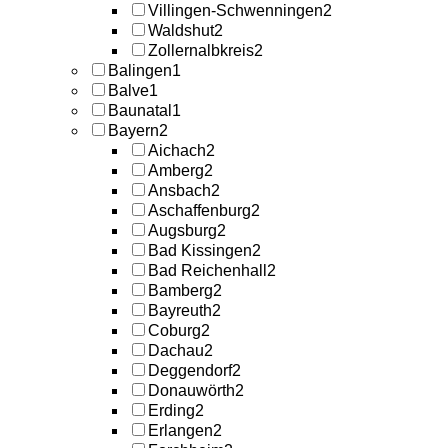
Villingen-Schwenningen
2
Waldshut
2
Zollernalbkreis
2
Balingen
1
Balve
1
Baunatal
1
Bayern
2
Aichach
2
Amberg
2
Ansbach
2
Aschaffenburg
2
Augsburg
2
Bad Kissingen
2
Bad Reichenhall
2
Bamberg
2
Bayreuth
2
Coburg
2
Dachau
2
Deggendorf
2
Donauwörth
2
Erding
2
Erlangen
2