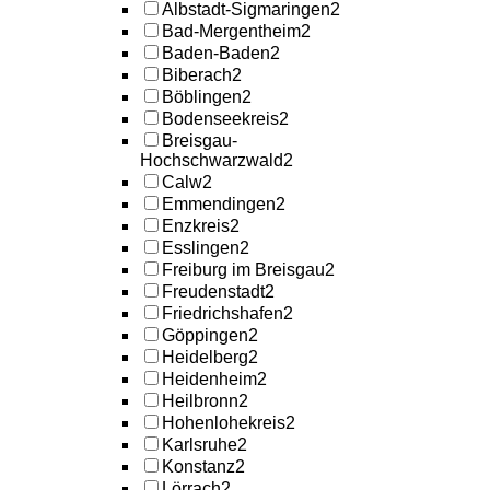
Albstadt-Sigmaringen
2
Bad-Mergentheim
2
Baden-Baden
2
Biberach
2
Böblingen
2
Bodenseekreis
2
Breisgau-
Hochschwarzwald
2
Calw
2
Emmendingen
2
Enzkreis
2
Esslingen
2
Freiburg im Breisgau
2
Freudenstadt
2
Friedrichshafen
2
Göppingen
2
Heidelberg
2
Heidenheim
2
Heilbronn
2
Hohenlohekreis
2
Karlsruhe
2
Konstanz
2
Lörrach
2