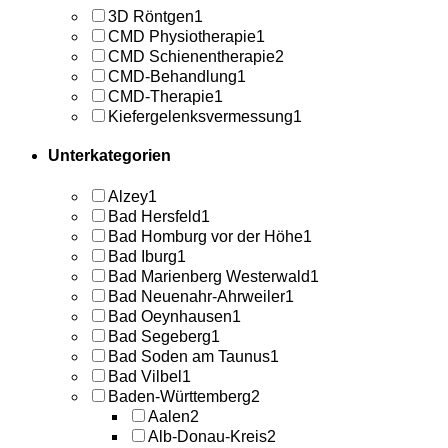
3D Röntgen
1
CMD Physiotherapie
1
CMD Schienentherapie
2
CMD-Behandlung
1
CMD-Therapie
1
Kiefergelenksvermessung
1
Unterkategorien
Alzey
1
Bad Hersfeld
1
Bad Homburg vor der Höhe
1
Bad Iburg
1
Bad Marienberg Westerwald
1
Bad Neuenahr-Ahrweiler
1
Bad Oeynhausen
1
Bad Segeberg
1
Bad Soden am Taunus
1
Bad Vilbel
1
Baden-Württemberg
2
Aalen
2
Alb-Donau-Kreis
2