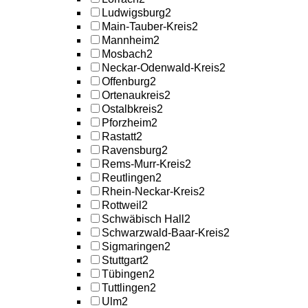
Ludwigsburg
2
Main-Tauber-Kreis
2
Mannheim
2
Mosbach
2
Neckar-Odenwald-Kreis
2
Offenburg
2
Ortenaukreis
2
Ostalbkreis
2
Pforzheim
2
Rastatt
2
Ravensburg
2
Rems-Murr-Kreis
2
Reutlingen
2
Rhein-Neckar-Kreis
2
Rottweil
2
Schwäbisch Hall
2
Schwarzwald-Baar-Kreis
2
Sigmaringen
2
Stuttgart
2
Tübingen
2
Tuttlingen
2
Ulm
2